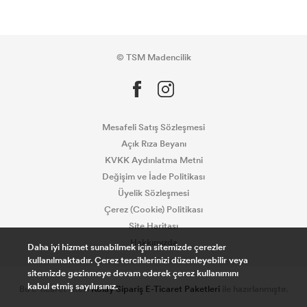
© TSM Madencilik
Mesafeli Satış Sözleşmesi
Açık Rıza Beyanı
KVKK Aydınlatma Metni
Değişim ve İade Politikası
Üyelik Sözleşmesi
Çerez (Cookie) Politikası
Site Haritası
Hakkımızda
Daha iyi hizmet sunabilmek için sitemizde çerezler
kullanılmaktadır. Çerez tercihlerinizi düzenleyebilir veya
sitemizde gezinmeye devam ederek çerez kullanımını
kabul etmiş sayılırsınız.
Bu e-ticaret sitesi
Kolay Sipariş E-Ticaret Paketleri
ile hazırlanmıştır.