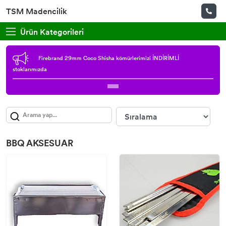
TSM Madencilik
Ürün Kategorileri
Firebrand 29mm Coco Shisha kömürlerimizi İNDİRİMLİ
stoklarımızda
BBQ AKSESUAR