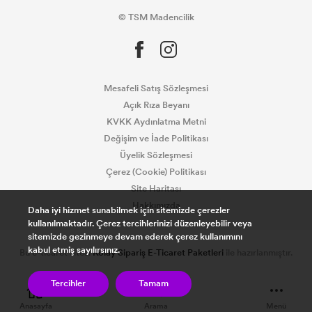
© TSM Madencilik
Mesafeli Satış Sözleşmesi
Açık Rıza Beyanı
KVKK Aydınlatma Metni
Değişim ve İade Politikası
Üyelik Sözleşmesi
Çerez (Cookie) Politikası
Site Haritası
Hakkımızda
Daha iyi hizmet sunabilmek için sitemizde çerezler
kullanılmaktadır. Çerez tercihlerinizi düzenleyebilir veya
sitemizde gezinmeye devam ederek çerez kullanımını
kabul etmiş sayılırsınız.
Bu e-ticaret sitesi
Kolay Sipariş E-Ticaret Paketleri
ile hazırlanmıştır.
Tercihler
Tamam
Anasayfa
Arama
Menü