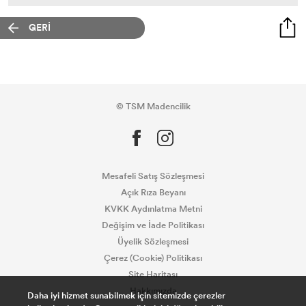
GERİ
© TSM Madencilik
Mesafeli Satış Sözleşmesi
Açık Rıza Beyanı
KVKK Aydınlatma Metni
Değişim ve İade Politikası
Üyelik Sözleşmesi
Çerez (Cookie) Politikası
Site Haritası
Hakkımızda
Daha iyi hizmet sunabilmek için sitemizde çerezler